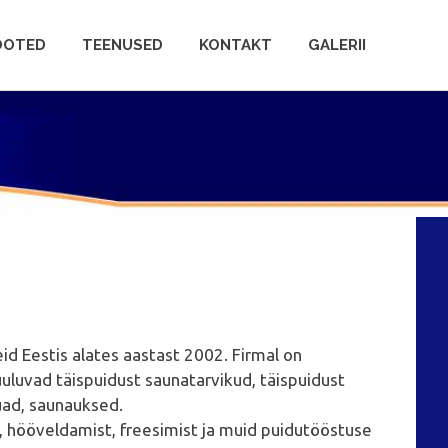
OOTED
TEENUSED
KONTAKT
GALERII
d Eestis alates aastast 2002. Firmal on
luvad täispuidust saunatarvikud, täispuidust
uad, saunauksed.
 hööveldamist, freesimist ja muid puidutööstuse