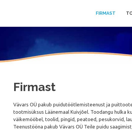
FIRMAST
T
Firmast
Vävars OÜ pakub puidutöötlemisteenust ja puittootei
tootmisüksus Läänemaal Kuivjõel. Toodangu hulka kuu
väikemööbel, toolid, pingid, peatoed, pesukorvid, la
Teenustööna pakub Vävars OÜ Teile puidu saagimist,